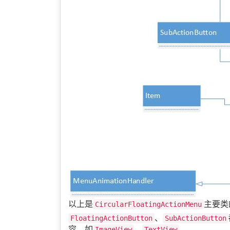
以上是
主要类
CircularFloatingActionMenu
、
FloatingActionButton
SubActionButton
容，如
、
。
ImageView
TextView