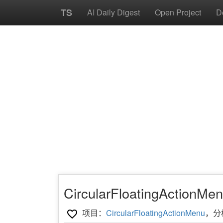
TS
AI Daily Digest
Open Project
D
CircularFloatingActio
项目：
CircularFloatingActionMenu
，分