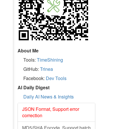
About Me
Tools:
TimeShining
GitHub:
Trinea
Facebook:
Dev Tools
AI Daily Digest
Daily AI News & Insights
JSON Format, Support error
correction
MD5/SHA Encode, Support batch