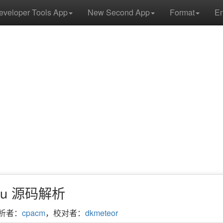
eveloper Tools App
New Second App
Format
E
nMenu 源码解析
析者：
cpacm
，校对者：
dkmeteor