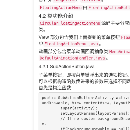
由
FloatingActionMenu
FloatingActionBut
4.2 类功能介绍
源码主要分成
CircularFloatingActionMenu
类。
View 部分包含我们上面提到的菜单按钮
Flo
单
。
FloatingActionMenu.java
动画部分包含菜单动画回调抽象类
MenuAnim
。
DefaultAnimationHandler.java
4.2.1 SubActionButton.java
子菜单按钮，即按菜单键弹出来的选项按钮
可以根据构造函数传进来的参数来选择不同
首先是构造函数
public SubActionButton(Activity activi
undDrawable, View contentView, LayoutP
        super(activity);

        setLayoutParams(layoutParams);

        // If no custom backgroundDrawable is specified, use the background drawable of the them
e.

        if(backgroundDrawable == null) {
