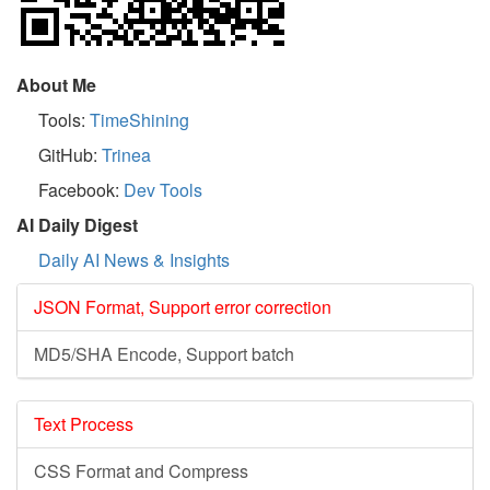
About Me
Tools:
TimeShining
GitHub:
Trinea
Facebook:
Dev Tools
AI Daily Digest
Daily AI News & Insights
JSON Format, Support error correction
MD5/SHA Encode, Support batch
Text Process
CSS Format and Compress