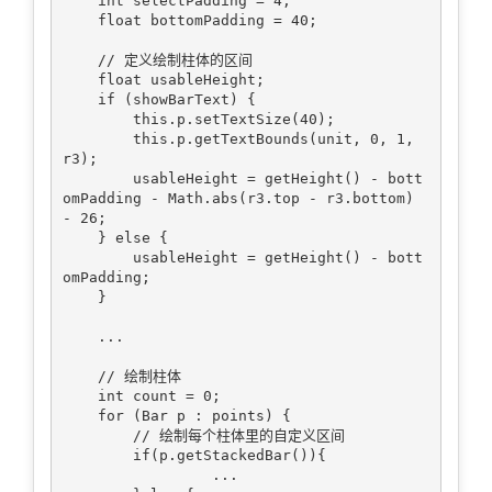
    int selectPadding = 4;

    float bottomPadding = 40;

    // 定义绘制柱体的区间

    float usableHeight;

    if (showBarText) {

        this.p.setTextSize(40);

        this.p.getTextBounds(unit, 0, 1, 
r3);

        usableHeight = getHeight() - bott
omPadding - Math.abs(r3.top - r3.bottom) 
- 26;

    } else {

        usableHeight = getHeight() - bott
omPadding;

    }

    ...                    

    // 绘制柱体

    int count = 0;

    for (Bar p : points) {

        // 绘制每个柱体里的自定义区间

        if(p.getStackedBar()){

                 ...
